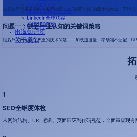
谷歌SEO优化
大多数SEO服务商的内容产出模式是"按篇付费"的流水线作业。90%
SEO/GEO博客代运营
LinkedIn全球获客
视频SEO营销
问题一：缺乏行业认知的关键词策略
出海知识库
关于我们
很多外贸网站存在严重的技术问题——加载速度慢、移动端不适配、URL
拓
1
SEO全维度体检
从网站结构、URL逻辑、页面层级到代码规范，全面审查现有网