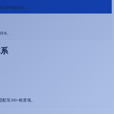
何真实的询盘转化。
和排名。
体系
。
等200+检查项。​