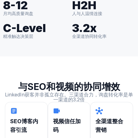
8-12
H2H
月均高质量询盘
人与人温情连接
C-Level
3.2x
精准触达决策层
全渠道协同转化率
与SEO和视频的协同增效
LinkedIn获客并非孤立存在。三渠道合力，询盘转化率是单
一渠道的3.2倍
SEO博客内
视频信任加
全渠道整合
容引流
码
营销